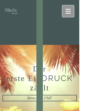
Der
DRUCK
erste Ein
zählt
Broschüre FMT